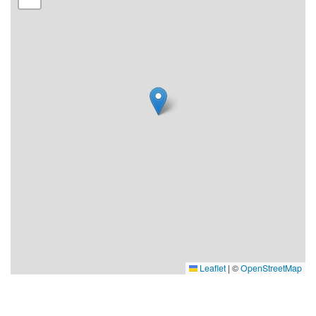
Leaflet
|
©
OpenStreetMap