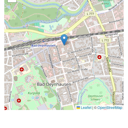
Leaflet
|
©
OpenStreetMap