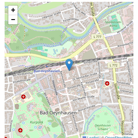
+
−
Leaflet
|
©
OpenStreetMap